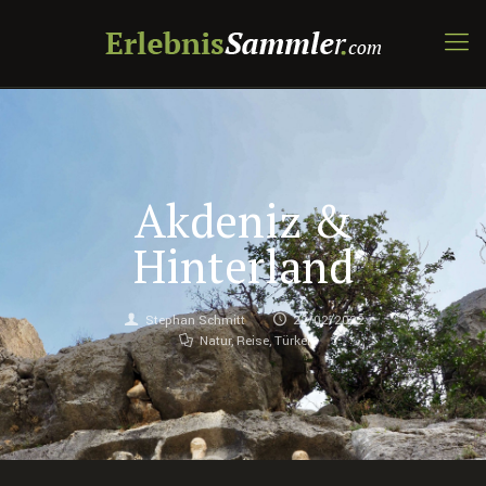
Akdeniz &
Hinterland
Stephan Schmitt
22/02/2022
Natur
,
Reise
,
Türkei