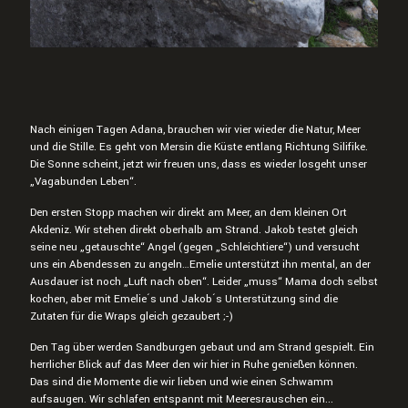
Nach einigen Tagen Adana, brauchen wir vier wieder die Natur, Meer
und die Stille. Es geht von Mersin die Küste entlang Richtung Silifike.
Die Sonne scheint, jetzt wir freuen uns, dass es wieder losgeht unser
„Vagabunden Leben“.
Den ersten Stopp machen wir direkt am Meer, an dem kleinen Ort
Akdeniz. Wir stehen direkt oberhalb am Strand. Jakob testet gleich
seine neu „getauschte“ Angel (gegen „Schleichtiere“) und versucht
uns ein Abendessen zu angeln…Emelie unterstützt ihn mental, an der
Ausdauer ist noch „Luft nach oben“. Leider „muss“ Mama doch selbst
kochen, aber mit Emelie´s und Jakob´s Unterstützung sind die
Zutaten für die Wraps gleich gezaubert ;-)
Den Tag über werden Sandburgen gebaut und am Strand gespielt. Ein
herrlicher Blick auf das Meer den wir hier in Ruhe genießen können.
Das sind die Momente die wir lieben und wie einen Schwamm
aufsaugen. Wir schlafen entspannt mit Meeresrauschen ein...