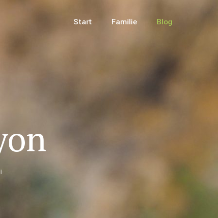
Start
Familie
Blog
yon
i