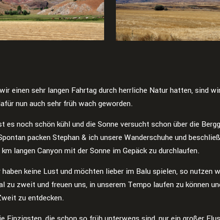
r einen sehr langen Fahrtag durch herrliche Natur hatten, sind wir
dafür nun auch sehr früh wach geworden.
st es noch schön kühl und die Sonne versucht schon über die Bergg
.Spontan packen Stephan & ich unsere Wanderschuhe und beschlie
 5 km langen Canyon mit der Sonne im Gepäck zu durchlaufen.
 haben keine Lust und möchten lieber im Balu spielen, so nutzen wi
al zu zweit und freuen uns, in unserem Tempo laufen zu können un
Zweit zu entdecken.
ie Einzigsten, die schon so früh unterwegs sind, nur ein großer Flu