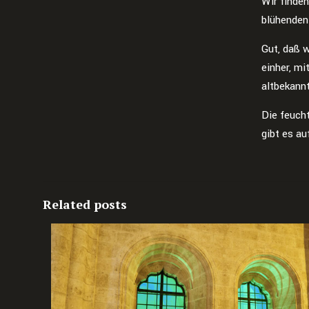
Wir finden
blühenden
Gut, daß w
einher, mi
altbekannt
Die feuch
gibt es a
Related posts