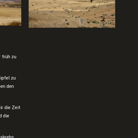
 früh zu
ipfel zu
ßen den
r die Zeit
d die
sskrebs