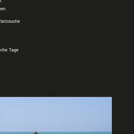
t
hen.
Platzsuche
olche Tage