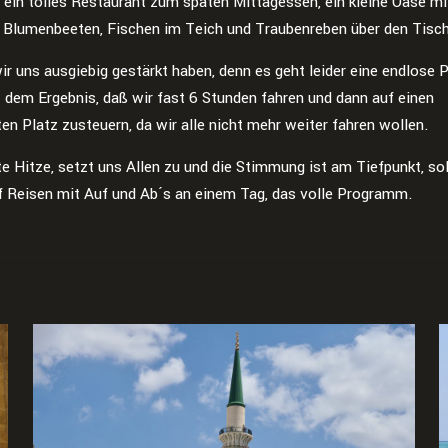
 ein tolles Restaurant zum späten Mittagessen, ein kleine Oase mi
 Blumenbeeten, Fischen im Teich und Traubenreben über den Tisc
ir uns ausgiebig gestärkt haben, denn es geht leider eine endlose 
t dem Ergebnis, daß wir fast 6 Stunden fahren und dann auf einen
en Platz zusteuern, da wir alle nicht mehr weiter fahren wollen.
te Hitze, setzt uns Allen zu und die Stimmung ist am Tiefpunkt, s
uf Reisen mit Auf und Ab´s an einem Tag, das volle Programm.