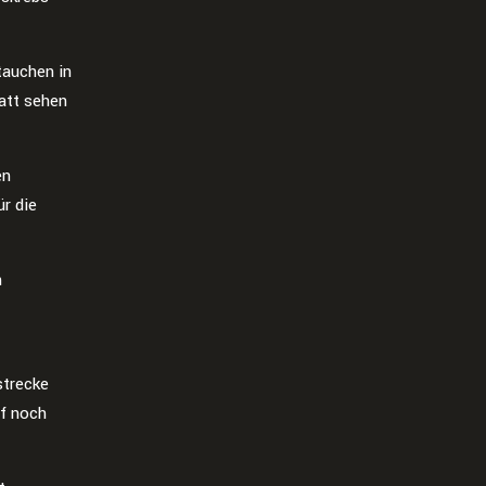
tauchen in
satt sehen
en
ür die
n
strecke
uf noch