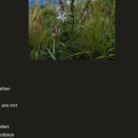
alten
t uns mit
arken
itblick