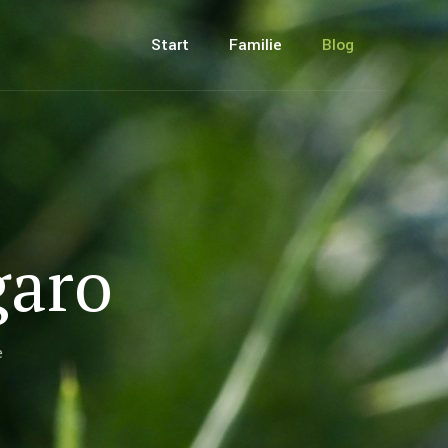
Start
Familie
Blog
garo
e