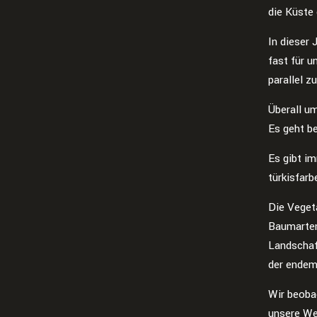
die Küste 
In dieser 
fast für u
parallel z
Überall u
Es geht be
Es gibt i
türkisfarb
Die Veget
Baumarten
Landschaft
der endem
Wir beoba
unsere We