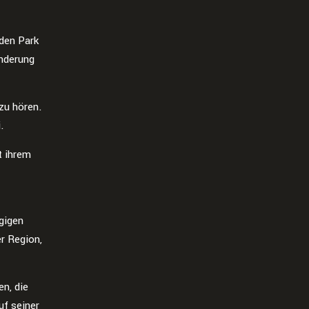
 den Park
anderung
zu hören.
.
t ihrem
gigen
r Region,
n, die
uf seiner