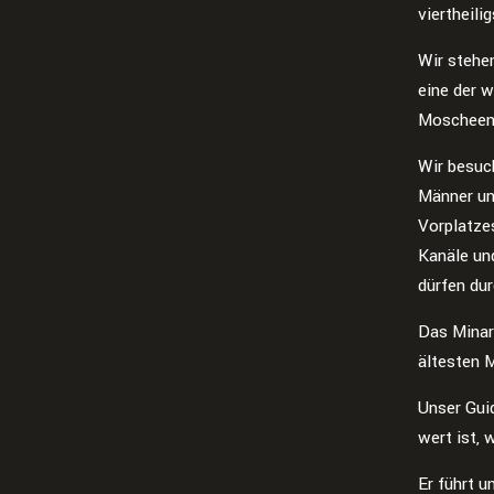
viertheili
Wir stehe
eine der 
Moscheen.
Wir besuc
Männer und
Vorplatzes
Kanäle un
dürfen du
Das Minar
ältesten 
Unser Gui
wert ist, 
Er führt u