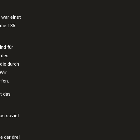
 war einst
 die 135
.
nd für
 des
die durch
 Wir
rfen.
t das
as soviel
e der drei