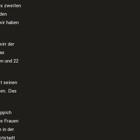
es zweiten
 den
wir haben
irr der
das
en und 22
t seinen
sen. Das
eppich
ie Frauen
 in der
ptstadt