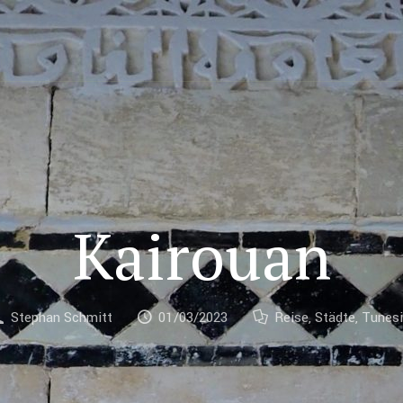
Kairouan
Stephan Schmitt
01/03/2023
Reise
,
Städte
,
Tunes