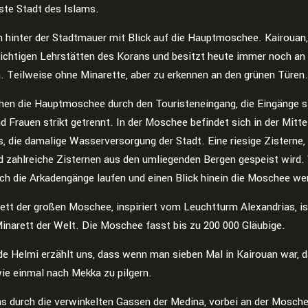
gste Stadt des Islams.
n hinter der Stadtmauer mit Blick auf die Hauptmoschee. Kairouan,
wichtigen Lehrstätten des Korans und besitzt heute immer noch an
 Teilweise ohne Minarette, aber zu erkennen an den grünen Türen
hen die Hauptmoschee durch den Touristeneingang, die Eingänge si
 Frauen strikt getrennt. In der Moschee befindet sich in der Mitte
, die damalige Wasserversorgung der Stadt. Eine riesige Zisterne, 
d zahlreiche Zisternen aus den umliegenden Bergen gespeist wird.
rch die Arkadengänge laufen und einen Blick hinein die Moschee we
ett der großen Moschee, inspiriert vom Leuchtturm Alexandrias, is
Minarett der Welt. Die Moschee fasst bis zu 200 000 Gläubige.
de Helmi erzählt uns, dass wenn man sieben Mal in Kairouan war, d
wie einmal nach Mekka zu pilgern.
ns durch die verwinkelten Gassen der Medina, vorbei an der Mosche