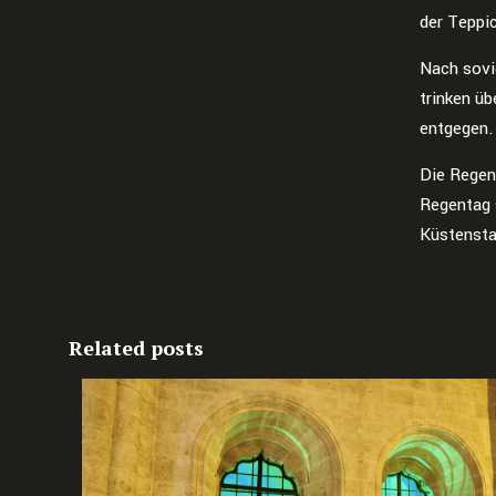
der Teppi
Nach sovie
trinken ü
entgegen.
Die Regen
Regentag 
Küstensta
Related posts