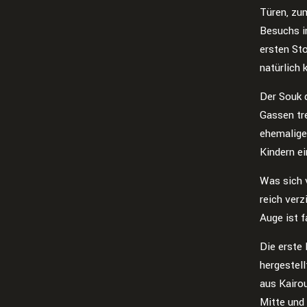
Türen, zum
Besuchs in
ersten St
natürlich 
Der Souk d
Gassen tr
ehemalige
Kindern ei
Was sich 
reich verz
Auge ist f
Die erste
hergestell
aus Kairo
Mitte und