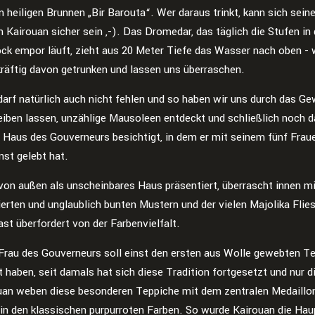
 heiligen Brunnen „Bir Barouta“. Wer daraus trinkt, kann sich sein
 Kairouan sicher sein ,-). Das Dromedar, das täglich die Stufen in
ock empor läuft, zieht aus 20 Meter Tiefe das Wasser nach oben - 
kräftig davon getrunken und lassen uns überraschen.
arf natürlich auch nicht fehlen und so haben wir uns durch das Gew
eiben lassen, unzählige Mausoleen entdeckt und schließlich noch 
 Haus des Gouverneurs besichtigt, in dem er mit seinem fünf Frau
nst gelebt hat.
von außen als unscheinbares Haus präsentiert, überrascht innen mi
ierten und unglaublich bunten Mustern und der vielen Majolika Flie
ast überfordert von der Farbenvielfalt.
 Frau des Gouverneurs soll einst den ersten aus Wolle gewebten T
t haben, seit damals hat sich diese Tradition fortgesetzt und nur d
uan weben diese besonderen Teppiche mit dem zentralen Medaillon
 in den klassischen purpurroten Farben. So wurde Kairouan die Hau