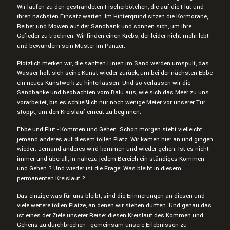
Wir laufen zu den gestrandeten Fischerbötchen, die auf die Flut und
ihren nächsten Einsatz warten. Im Hintergrund sitzen die Kormorane,
Reiher und Möwen auf der Sandbank und sonnen sich, um ihre
Gefieder zu trocknen. Wir finden einen Krebs, der leider nicht mehr lebt
und bewundern sein Muster im Panzer.
Plötzlich merken wir, die sanften Linien im Sand werden umspült, das
Wasser holt sich seine Kunst wieder zurück, um bei der nächsten Ebbe
ein neues Kunstwerk zu hinterlassen. Und so verlassen wir die
Sandbänke und beobachten vom Balu aus, wie sich das Meer zu uns
vorarbeitet, bis es schließlich nur noch wenige Meter vor unserer Tür
stoppt, um den Kreislauf erneut zu beginnen.
Ebbe und Flut - Kommen und Gehen. Schon morgen steht vielleicht
jemand anderes auf diesem tollen Platz. Wir kamen hier an und gingen
wieder. Jemand anderes wird kommen und wieder gehen. Ist es nicht
immer und überall, in nahezu jedem Bereich ein ständiges Kommen
und Gehen ? Und wieder ist die Frage: Was bleibt in diesem
permanenten Kreislauf ?
Das einzige was für uns bleibt, sind die Erinnerungen an diesen und
viele weitere tollen Plätze, an denen wir stehen durften. Und genau das
ist eines der Ziele unserer Reise: diesen Kreislauf des Kommen und
Gehens zu durchbrechen - gemeinsam unsere Erlebnissen zu