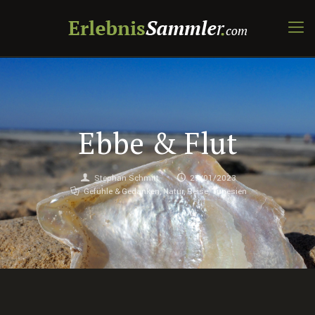
Ebbe & Flut
Stephan Schmitt
27/01/2023
Gefühle & Gedanken
,
Natur
,
Reise
,
Tunesien