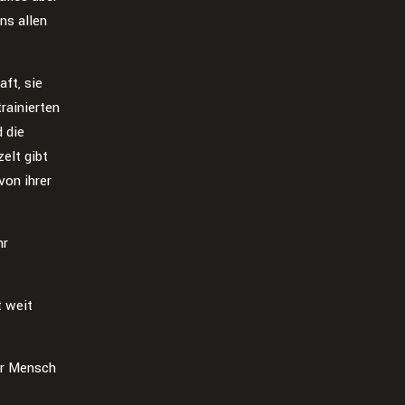
ns allen
ft, sie
rainierten
d die
elt gibt
von ihrer
hr
t weit
er Mensch