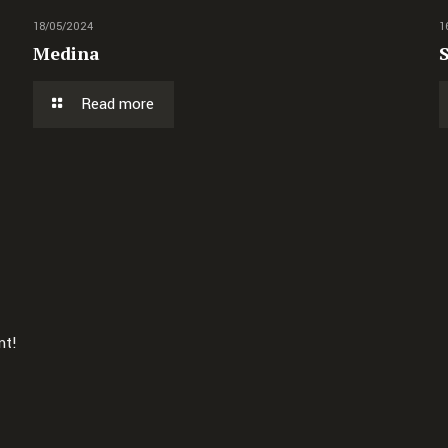
18/05/2024
1
Medina
Read more
mt!