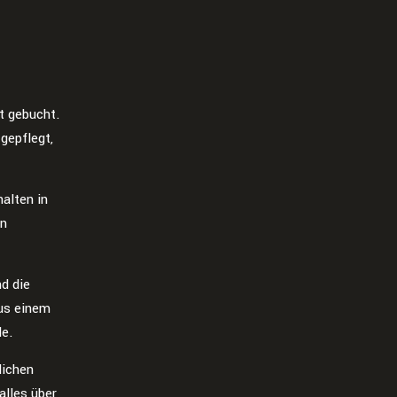
t gebucht.
gepflegt,
alten in
in
nd die
aus einem
de.
lichen
alles über