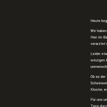
Heute beg
Wir haben
Hier im B
verarztet
Leider sta
winzigen 
unmenschl
Ob es der 
Scheinwerf
Kloster, e
Für uns un
Tiere durc