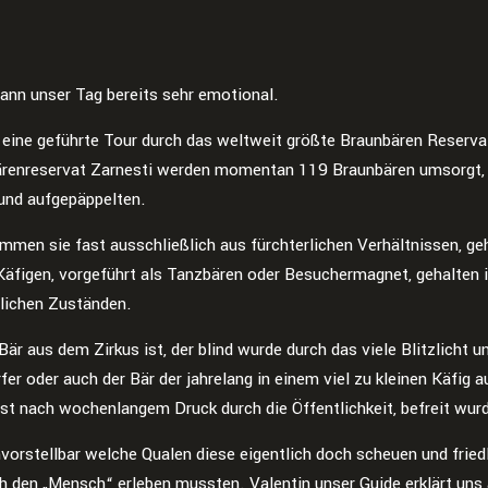
ann unser Tag bereits sehr emotional.
 eine geführte Tour durch das weltweit größte Braunbären Reserva
ärenreservat Zarnesti werden momentan 119 Braunbären umsorgt, 
 und aufgepäppelten.
mmen sie fast ausschließlich aus fürchterlichen Verhältnissen, geh
Käfigen, vorgeführt als Tanzbären oder Besuchermagnet, gehalten 
ichen Zuständen.
Bär aus dem Zirkus ist, der blind wurde durch das viele Blitzlicht u
er oder auch der Bär der jahrelang in einem viel zu kleinen Käfig 
rst nach wochenlangem Druck durch die Öffentlichkeit, befreit wur
vorstellbar welche Qualen diese eigentlich doch scheuen und fried
h den „Mensch“ erleben mussten. Valentin unser Guide erklärt uns 