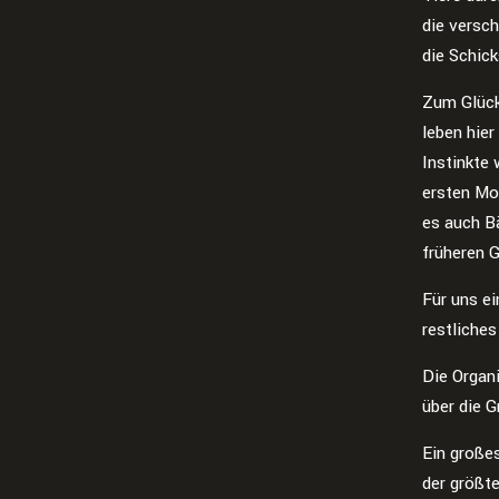
die versc
die Schick
Zum Glück
leben hier
Instinkte 
ersten Mo
es auch Bä
früheren 
Für uns ei
restliches
Die Organi
über die 
Ein große
der größte