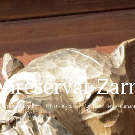
nreservat Zar
Stephan Schmitt
18/08/2023
Natur
,
Reise
,
Rumäni